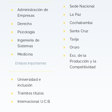
SEDE
Seminario
LA
ACADÉMICA
ACADÉMICA
San
SEDE
Sede Nacional
Administración de
JURISDICCIONAL
JURISDICCIONAL
Cristóbal
ACADÉ
La Paz
Empresas
LA
LA
de
JURIS
Cochabamba
Derecho
PLATA
PLATA
la
LA
Santa Cruz
Psicología
UCB
UCB-
Sede
PLATA
Tarija
Ingeniería de
SUCRE
SUCRE
La
UCB-
Sistemas
Oruro
16/01/2026
Plata
SUCR
Medicina
Esc. de la
Sucre
Producción y la
Enlaces importantes
Competitividad
Universidad e
inclusión
Trámites títulos
Internacional U.C.B.