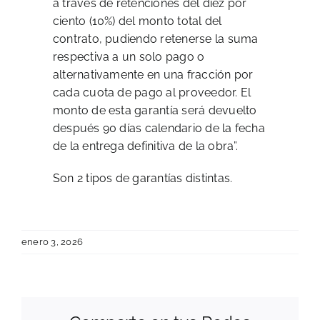
a través de retenciones del diez por
ciento (10%) del monto total del
contrato, pudiendo retenerse la suma
respectiva a un solo pago o
alternativamente en una fracción por
cada cuota de pago al proveedor. El
monto de esta garantía será devuelto
después 90 días calendario de la fecha
de la entrega definitiva de la obra”.
Son 2 tipos de garantías distintas.
COMUNICADO
📌
de
COMU
enero 3, 2026
RESPUESTA
Convocatoria
-
📌
A
Pública
CONVO
COMUNICADO
CONSULTAS
N°04/2025
PÚBLI
de