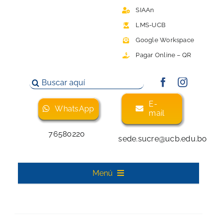
Saltar
SIAAn
al
LMS-UCB
contenido
Google Workspace
Pagar Online – QR
Buscar:
E-
WhatsApp
mail
76580220
sede.sucre@ucb.edu.bo
Menú
Inicio