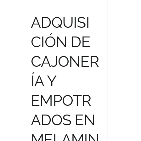
UNIVERSIDAD
CATÓLICA
ADQUISI
BOLIVIANA «SAN
PABLO» SEDE LA
CIÓN DE
PLATA – SUCRE.
CAJONER
ÍA Y
EMPOTR
ADOS EN
MELAMIN