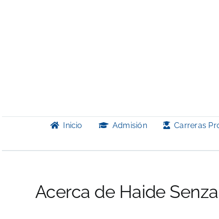
Saltar
al
contenido
Inicio
Admisión
Carreras Pr
Acerca de
Haide Senz