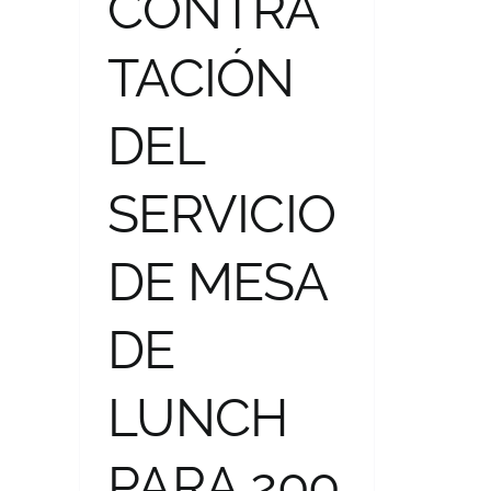
CONTRA
PLATA – SUCRE.
TACIÓN
DEL
SERVICIO
DE MESA
DE
LUNCH
PARA 200