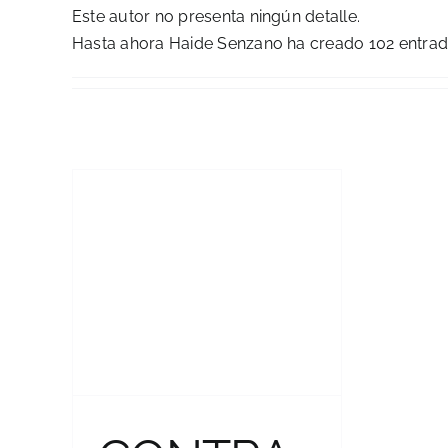
Este autor no presenta ningún detalle.
Hasta ahora Haide Senzano ha creado 102 entrad
CONTRATACIÓN
DEL SERVICIO DE
MESA DE LUNCH
PARA 200
PERSONAS, PARA
LA UNIVERSIDAD
CATÓLICA
BOLIVIANA «SAN
PABLO» SEDE LA