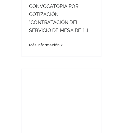
CONVOCATORIA POR
COTIZACIÓN
“CONTRATACIÓN DEL
SERVICIO DE MESA DE [...]
Más información
ADQUISICIÓN DE
CAJONERÍA Y
EMPOTRADOS EN
MELAMINA PARA
EL EQUIPAMIENTO
DEL BLOQUE DE
LABORATORIOS DE
LA CARRERA DE
MEDICINA, DE LA