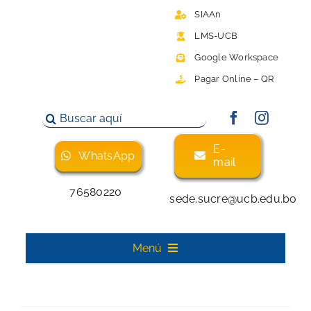
Saltar
SIAAn
al
LMS-UCB
contenido
Google Workspace
Pagar Online – QR
Buscar:
E-
WhatsApp
mail
76580220
sede.sucre@ucb.edu.bo
Menú
Inicio