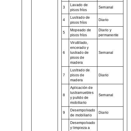
Lavado de
3
Semanal
pisos fríos
Lustrado de
4
Diario
pisos fríos
Mopeado de
Diario y
5
pisos fríos
permanente
Virutillado,
encerado y
6
lustrado de
Semanal
pisos de
madera
Lustrado de
7
pisos de
Diario
madera
Aplicación de
lustramuebles
8
Semanal
y pulido de
mobiliario
Desempolvado
9
Diario
de mobiliario
Desempolvado
y limpieza a