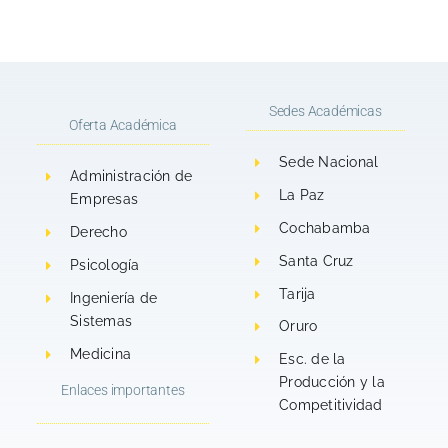
UNIVERSIDAD
ACADÉMICA
DE
UNIVE
CATÓLICA
LA
MEDICINA,
CATÓL
BOLIVIANA
PLATA
DE
BOLIV
«SAN
–
Sedes Académicas
LA
«SAN
Oferta Académica
PABLO»
SUCRE.
UNIVERSIDAD
PABLO
SEDE
Sede Nacional
Administración de
CATÓLICA
SEDE
LA
La Paz
Empresas
BOLIVIANA
LA
PLATA
Cochabamba
Derecho
«SAN
PLATA
–
Santa Cruz
Psicología
PABLO»
–
SUCRE.
Tarija
Ingeniería de
SEDE
SUCRE
Sistemas
Oruro
LA
Medicina
Esc. de la
PLATA
Producción y la
Enlaces importantes
–
Competitividad
SUCRE.