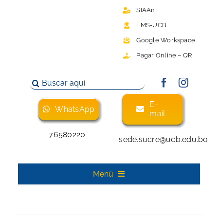
Saltar
SIAAn
al
LMS-UCB
contenido
Google Workspace
Pagar Online – QR
Buscar:
E-
WhatsApp
mail
76580220
sede.sucre@ucb.edu.bo
Menú
Inicio