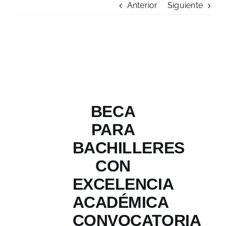
Anterior
Siguiente
Admisión
Carreras Profesionales
Convocatorias
Comunicados
BECA
PARA
Posgrado
BACHILLERES
CON
Formación Continua
EXCELENCIA
Biblioteca Koha
ACADÉMICA
CONVOCATORIA