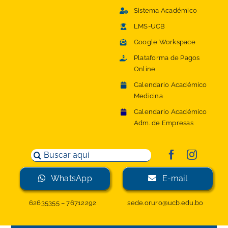
Saltar
Sistema Académico
al
LMS-UCB
contenido
Google Workspace
Plataforma de Pagos
Online
Calendario Académico
Medicina
Calendario Académico
Adm. de Empresas
Buscar:
WhatsApp
E-mail
62635355
–
76712292
sede.oruro@ucb.edu.bo