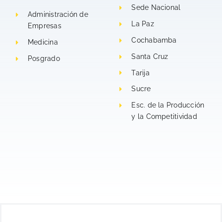
ORURO
ORURO
ORUR
Sede Nacional
VENCE
VENCE
Administración de
VENC
La Paz
Empresas
10.08.2026
10.08.2026
10.08.
Cochabamba
Medicina
Santa Cruz
Posgrado
Tarija
Sucre
Esc. de la Producción
y la Competitividad