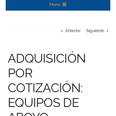
Menú
Inicio
Anterior
Siguiente
Carreras Profesionales
Posgrado
ADQUISICIÓN
Noticias
POR
Biblioteca Koha
COTIZACIÓN:
Contacto
EQUIPOS DE