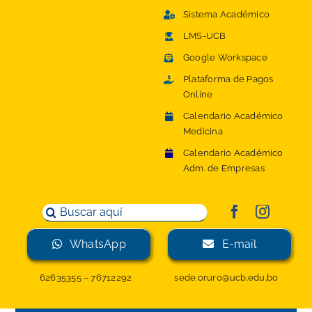
Saltar
Sistema Académico
al
LMS-UCB
contenido
Google Workspace
Plataforma de Pagos
Online
Calendario Académico
Medicina
Calendario Académico
Adm. de Empresas
Buscar:
WhatsApp
E-mail
62635355
–
76712292
sede.oruro@ucb.edu.bo