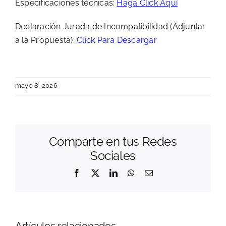
Especificaciones técnicas:
Haga Click Aquí
Declaración Jurada de Incompatibilidad (Adjuntar
a la Propuesta):
Click Para Descargar
mayo 8, 2026
Comparte en tus Redes
ADQUI
Sociales
ADQUISICIÓN
ADQUISICIÓN
POR
POR
POR
Facebook
X
LinkedIn
WhatsApp
Correo
COTIZ
electrónico
COTIZACIÓN:
COTIZACIÓN:
ADQUI
ADQUISICIÓN
ADQUISICIÓN
DE
DE
DE
LETRE
Artículos relacionados