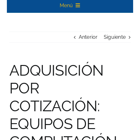
Menú
Inicio
Anterior
Siguiente
Carreras Profesionales
Posgrado
ADQUISICIÓN
Noticias
POR
Biblioteca Koha
COTIZACIÓN:
Contacto
EQUIPOS DE