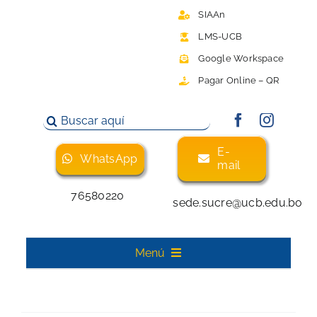
Saltar
SIAAn
al
LMS-UCB
contenido
Google Workspace
Pagar Online – QR
Buscar:
E-
WhatsApp
mail
76580220
sede.sucre@ucb.edu.bo
Menú
Inicio