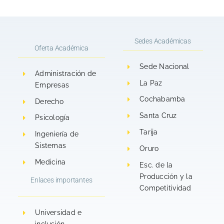
CATÓLICA
LA
MEDICINA,
CATÓL
BOLIVIANA
PLATA
DE
BOLIV
«SAN
–
Sedes Académicas
LA
«SAN
Oferta Académica
PABLO»
SUCRE.
UNIVERSIDAD
PABLO
SEDE
Sede Nacional
Administración de
CATÓLICA
SEDE
LA
La Paz
Empresas
BOLIVIANA
LA
PLATA
Cochabamba
Derecho
«SAN
PLATA
–
Santa Cruz
Psicología
PABLO»
–
SUCRE.
Tarija
Ingeniería de
SEDE
SUCRE
Sistemas
Oruro
LA
Medicina
Esc. de la
PLATA
Producción y la
Enlaces importantes
–
Competitividad
SUCRE.
Universidad e
inclusión