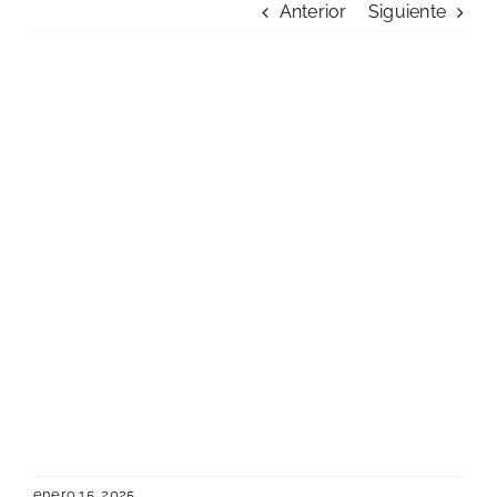
Anterior
Siguiente
Admisión
Carreras Profesionales
Convocatorias
Comunicados
Posgrado
Formación Continua
ADQUISICIÓN
Biblioteca Koha
DE
CAJONERÍA
enero 15, 2025