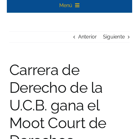
Menú
Inicio
Anterior
Siguiente
Carreras Profesionales
Posgrado
Carrera de
Noticias
Derecho de la
Biblioteca Koha
U.C.B. gana el
Contacto
Moot Court de