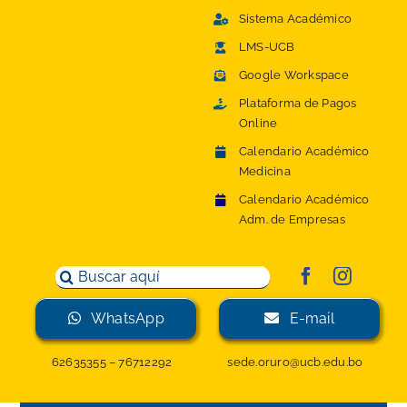
Saltar
Sistema Académico
al
LMS-UCB
contenido
Google Workspace
Plataforma de Pagos
Online
Calendario Académico
Medicina
Calendario Académico
Adm. de Empresas
Buscar:
WhatsApp
E-mail
62635355
–
76712292
sede.oruro@ucb.edu.bo