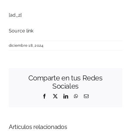
[ad_2]
Source link
diciembre 18, 2024
Comparte en tus Redes
Sociales
El
Facebook
X
LinkedIn
WhatsApp
Correo
electrónico
UCB
Dr.
U.C.B.
Lidera
Pablo
presen
la
Bernardo
la
CONVOCATORIA
Ciencia
Aramayo
nueva
Artículos relacionados